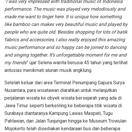
“
I was very impressed with traditional music of Indonesia
performance. The music was played very melodiously and
made me want to linger here. It is unique how something
like bamboo can makes very beautiful music and played by
people who are quite old. Besides shopping for lots of batik
fabrics and accessories, I also really enjoyed this amazing
music performance and so happy can be joined to dancing
and singing together. It’s unforgettable moment for me and
my friends
” ujar Selena wanita berusia 45 tahun yang terlihat
antusias menikmati alunan musik angklung.
Setelah keluar dari area Terminal Penumpang Gapura Surya
Nusantara, para wisatawan diarahkan untuk melanjutkan
perjalanan wisata ke obyek wisata bersejarah yang ada di
Jawa Timur seperti berkeliling ke beberapa titik wisata di
Surabaya diantaranya Kampung Lawas Maspati, Tugu
Pahlawan, dan Jalan Tunjungan hingga ke Museum Trowulan
Mojokerto telah disediakan kendaraan bus dan beberapa