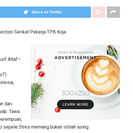
Share on Twitter
ection Serikat Pekerja TPK Koja
Asif Altaf—
ToT)
onesia,
n dari
awab. Tawa
 perempuan,
ap sepele.Stres memang bukan istilah asing.