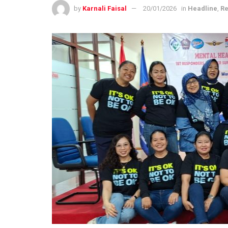
by
Karnali Faisal
20/01/2026
in
Headline
,
Re