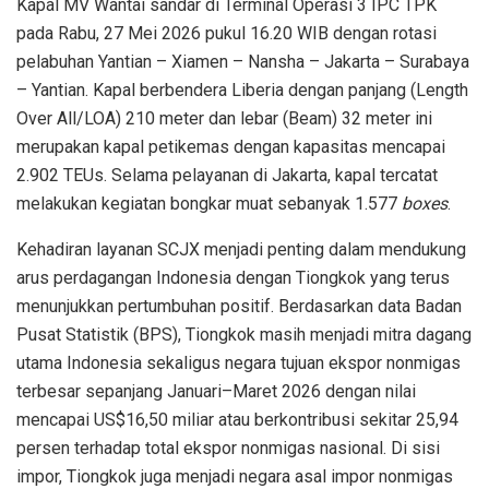
Kapal MV Wantai sandar di Terminal Operasi 3 IPC TPK
pada Rabu, 27 Mei 2026 pukul 16.20 WIB dengan rotasi
pelabuhan Yantian – Xiamen – Nansha – Jakarta – Surabaya
– Yantian. Kapal berbendera Liberia dengan panjang (Length
Over All/LOA) 210 meter dan lebar (Beam) 32 meter ini
merupakan kapal petikemas dengan kapasitas mencapai
2.902 TEUs. Selama pelayanan di Jakarta, kapal tercatat
melakukan kegiatan bongkar muat sebanyak 1.577
boxes
.
Kehadiran layanan SCJX menjadi penting dalam mendukung
arus perdagangan Indonesia dengan Tiongkok yang terus
menunjukkan pertumbuhan positif. Berdasarkan data Badan
Pusat Statistik (BPS), Tiongkok masih menjadi mitra dagang
utama Indonesia sekaligus negara tujuan ekspor nonmigas
terbesar sepanjang Januari–Maret 2026 dengan nilai
mencapai US$16,50 miliar atau berkontribusi sekitar 25,94
persen terhadap total ekspor nonmigas nasional. Di sisi
impor, Tiongkok juga menjadi negara asal impor nonmigas