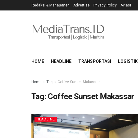
Redaksi & Manajemen
Advertise
Privacy Policy
Aviasi
HOME
HEADLINE
TRANSPORTASI
LOGISTIK
Home
Tag
Coffee Sunset Makassar
Tag:
Coffee Sunset Makassar
HEADLINE