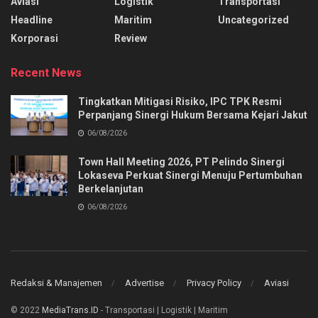
Aviasi
Logistik
Transportasi
Headline
Maritim
Uncategorized
Korporasi
Review
Recent News
Tingkatkan Mitigasi Risiko, IPC TPK Resmi
Perpanjang Sinergi Hukum Bersama Kejari Jakut
06/08/2026
Town Hall Meeting 2026, PT Pelindo Sinergi
Lokaseva Perkuat Sinergi Menuju Pertumbuhan
Berkelanjutan
06/08/2026
Redaksi & Manajemen
Advertise
Privacy Policy
Aviasi
© 2022
MediaTrans.ID
- Transportasi | Logistik | Maritim