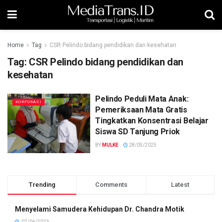
Home
Tag
CSR Pelindo bidang pendidikan dan kesehatan
Tag:
CSR Pelindo bidang pendidikan dan
kesehatan
Pelindo Peduli Mata Anak:
KORPORASI
Pemeriksaan Mata Gratis
Tingkatkan Konsentrasi Belajar
Siswa SD Tanjung Priok
BY
MULKE
28/05/2025
Trending
Comments
Latest
Menyelami Samudera Kehidupan Dr. Chandra Motik
07/06/2023