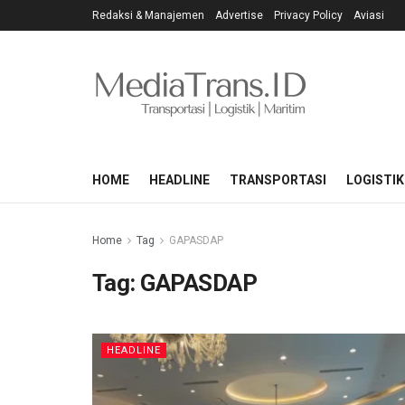
Redaksi & Manajemen
Advertise
Privacy Policy
Aviasi
HOME
HEADLINE
TRANSPORTASI
LOGISTIK
Home
Tag
GAPASDAP
Tag:
GAPASDAP
HEADLINE