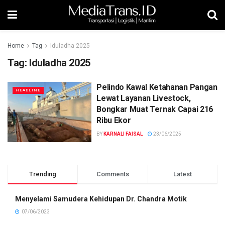
Home
Tag
Iduladha 2025
Tag:
Iduladha 2025
Pelindo Kawal Ketahanan Pangan
HEADLINE
Lewat Layanan Livestock,
Bongkar Muat Ternak Capai 216
Ribu Ekor
BY
KARNALI FAISAL
23/06/2025
Trending
Comments
Latest
Menyelami Samudera Kehidupan Dr. Chandra Motik
07/06/2023