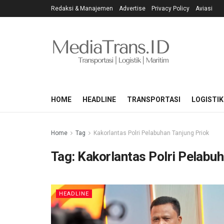
Redaksi & Manajemen
Advertise
Privacy Policy
Aviasi
HOME
HEADLINE
TRANSPORTASI
LOGISTIK
Home
Tag
Kakorlantas Polri Pelabuhan Tanjung Priok
Tag:
Kakorlantas Polri Pelabuh
HEADLINE