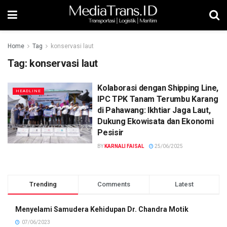
Home
Tag
konservasi laut
Tag:
konservasi laut
Kolaborasi dengan Shipping Line,
HEADLINE
IPC TPK Tanam Terumbu Karang
di Pahawang: Ikhtiar Jaga Laut,
Dukung Ekowisata dan Ekonomi
Pesisir
BY
KARNALI FAISAL
25/06/2025
Trending
Comments
Latest
Menyelami Samudera Kehidupan Dr. Chandra Motik
07/06/2023