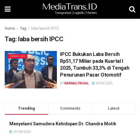
Home
Tag
laba bersih IPCC
Tag:
laba bersih IPCC
IPCC Bukukan Laba Bersih
HEADLINE
Rp51,17 Miliar pada Kuartal I
2025, Tumbuh 33,3% di Tengah
Penurunan Pasar Otomotif
BY
KARNALI FAISAL
30/04/2025
Trending
Comments
Latest
Menyelami Samudera Kehidupan Dr. Chandra Motik
07/06/2023