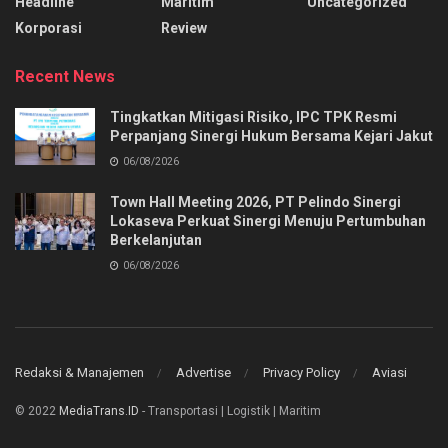
Headline
Maritim
Uncategorized
Korporasi
Review
Recent News
Tingkatkan Mitigasi Risiko, IPC TPK Resmi
Perpanjang Sinergi Hukum Bersama Kejari Jakut
06/08/2026
Town Hall Meeting 2026, PT Pelindo Sinergi
Lokaseva Perkuat Sinergi Menuju Pertumbuhan
Berkelanjutan
06/08/2026
Redaksi & Manajemen
Advertise
Privacy Policy
Aviasi
© 2022
MediaTrans.ID
- Transportasi | Logistik | Maritim