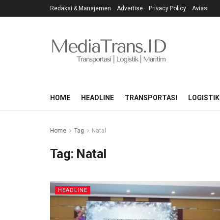
Redaksi & Manajemen
Advertise
Privacy Policy
Aviasi
HOME
HEADLINE
TRANSPORTASI
LOGISTIK
Home
Tag
Natal
Tag:
Natal
HEADLINE