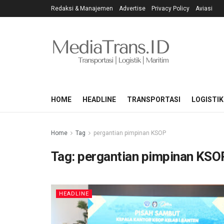
Redaksi & Manajemen
Advertise
Privacy Policy
Aviasi
HOME
HEADLINE
TRANSPORTASI
LOGISTIK
Home
Tag
pergantian pimpinan KSOP
Tag:
pergantian pimpinan KSO
HEADLINE