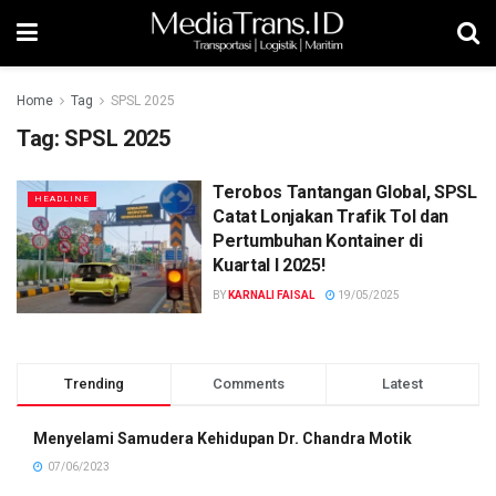
Home
Tag
SPSL 2025
Tag:
SPSL 2025
Terobos Tantangan Global, SPSL
HEADLINE
Catat Lonjakan Trafik Tol dan
Pertumbuhan Kontainer di
Kuartal I 2025!
BY
KARNALI FAISAL
19/05/2025
Trending
Comments
Latest
Menyelami Samudera Kehidupan Dr. Chandra Motik
07/06/2023