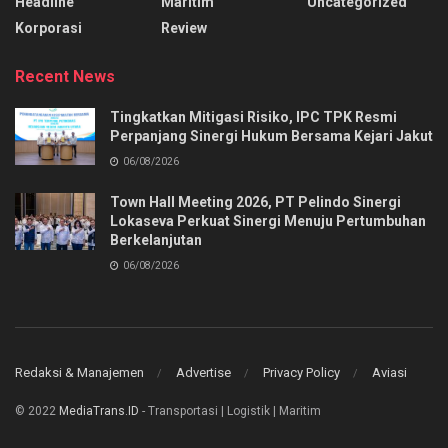
Headline
Maritim
Uncategorized
Korporasi
Review
Recent News
Tingkatkan Mitigasi Risiko, IPC TPK Resmi
Perpanjang Sinergi Hukum Bersama Kejari Jakut
06/08/2026
Town Hall Meeting 2026, PT Pelindo Sinergi
Lokaseva Perkuat Sinergi Menuju Pertumbuhan
Berkelanjutan
06/08/2026
Redaksi & Manajemen
Advertise
Privacy Policy
Aviasi
© 2022
MediaTrans.ID
- Transportasi | Logistik | Maritim