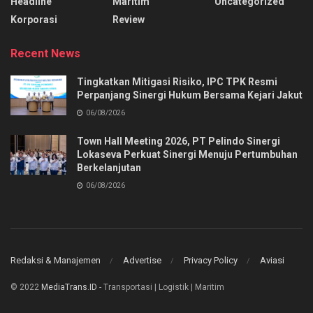
Headline
Maritim
Uncategorized
Korporasi
Review
Recent News
Tingkatkan Mitigasi Risiko, IPC TPK Resmi
Perpanjang Sinergi Hukum Bersama Kejari Jakut
06/08/2026
Town Hall Meeting 2026, PT Pelindo Sinergi
Lokaseva Perkuat Sinergi Menuju Pertumbuhan
Berkelanjutan
06/08/2026
Redaksi & Manajemen
Advertise
Privacy Policy
Aviasi
© 2022
MediaTrans.ID
- Transportasi | Logistik | Maritim