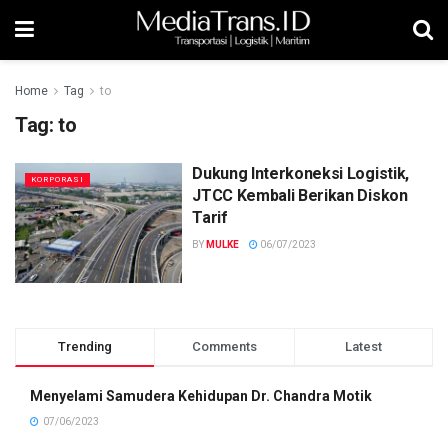
Home
Tag
to
Tag:
to
Dukung Interkoneksi Logistik,
KORPORASI
JTCC Kembali Berikan Diskon
Tarif
BY
MULKE
06/07/2023
Trending
Comments
Latest
Menyelami Samudera Kehidupan Dr. Chandra Motik
07/06/2023