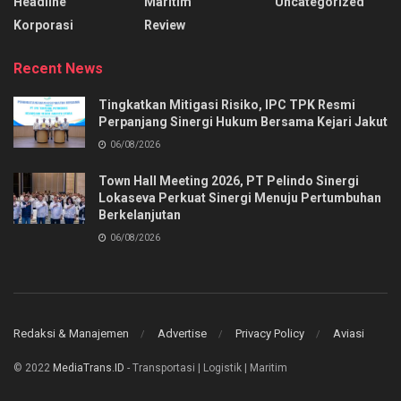
Headline
Maritim
Uncategorized
Korporasi
Review
Recent News
Tingkatkan Mitigasi Risiko, IPC TPK Resmi
Perpanjang Sinergi Hukum Bersama Kejari Jakut
06/08/2026
Town Hall Meeting 2026, PT Pelindo Sinergi
Lokaseva Perkuat Sinergi Menuju Pertumbuhan
Berkelanjutan
06/08/2026
Redaksi & Manajemen
Advertise
Privacy Policy
Aviasi
© 2022
MediaTrans.ID
- Transportasi | Logistik | Maritim