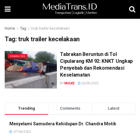
Home
Tag
truk trailer kecelakaan
Tag:
truk trailer kecelakaan
Tabrakan Beruntun di Tol
HEADLINE
Cipularang KM 92: KNKT Ungkap
Penyebab dan Rekomendasi
Keselamatan
BY
MULKE
26/05/2025
Trending
Comments
Latest
Menyelami Samudera Kehidupan Dr. Chandra Motik
07/06/2023