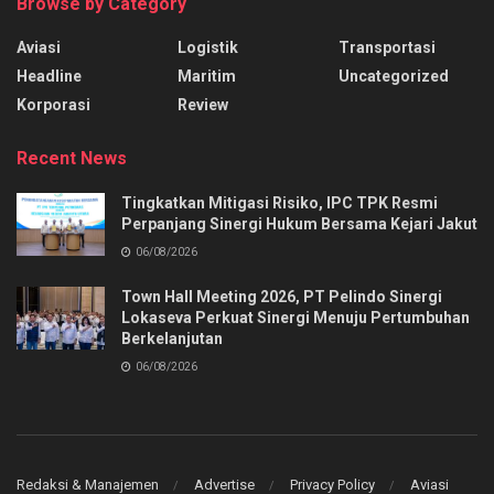
Browse by Category
Aviasi
Logistik
Transportasi
Headline
Maritim
Uncategorized
Korporasi
Review
Recent News
Tingkatkan Mitigasi Risiko, IPC TPK Resmi
Perpanjang Sinergi Hukum Bersama Kejari Jakut
06/08/2026
Town Hall Meeting 2026, PT Pelindo Sinergi
Lokaseva Perkuat Sinergi Menuju Pertumbuhan
Berkelanjutan
06/08/2026
Redaksi & Manajemen
Advertise
Privacy Policy
Aviasi