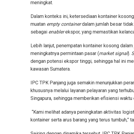
meningkat.
Dalam konteks ini, ketersediaan kontainer kosong
muatan
empty container
dalam jumlah besar tidak
sebagai
enabler
ekspor, yang memastikan kelancar
Lebih lanjut, penempatan kontainer kosong dalam 
meningkatnya permintaan pasar (
market signal
).
S
dengan potensi ekspor tinggi, sehingga hal ini m
kawasan Sumatera.
IPC TPK Panjang juga semakin menunjukkan pera
khususnya melalui layanan pelayaran yang terhub
Singapura, sehingga memberikan efisiensi waktu d
“Kami melihat adanya peningkatan aktivitas logist
kontainer serta arus barang yang terus tumbuh,” 
Seiring dengan dinamika tersebut, IPC TPK Panja