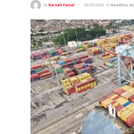
by
Karnali Faisal
06/05/2026
in
Headline
,
Ko