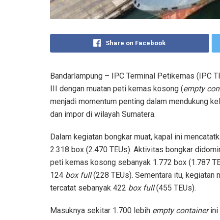
Share on Facebook
Bandarlampung – IPC Terminal Petikemas (IPC 
III dengan muatan peti kemas kosong (
empty con
menjadi momentum penting dalam mendukung kelan
dan impor di wilayah Sumatera.
Dalam kegiatan bongkar muat, kapal ini mencatatk
2.318 box (2.470 TEUs). Aktivitas bongkar didomi
peti kemas kosong sebanyak 1.772 box (1.787 TE
124
box full
(228 TEUs). Sementara itu, kegiatan 
tercatat sebanyak 422
box full
(455 TEUs).
Masuknya sekitar 1.700 lebih
empty container
ini 