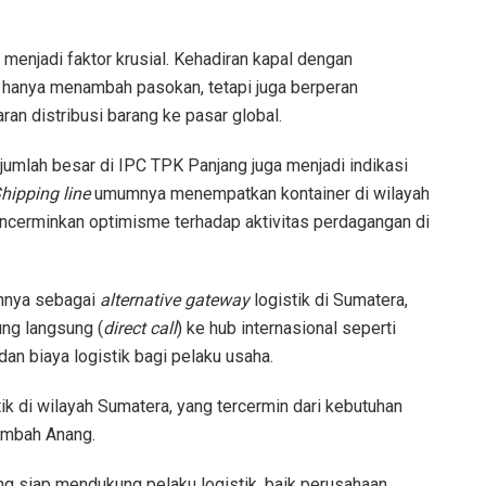
 menjadi faktor krusial. Kehadiran kapal dengan
 hanya menambah pasokan, tetapi juga berperan
an distribusi barang ke pasar global.
jumlah besar di IPC TPK Panjang juga menjadi indikasi
hipping line
umumnya menempatkan kontainer di wilayah
encerminkan optimisme terhadap aktivitas perdagangan di
nnya sebagai
alternative gateway
logistik di Sumatera,
ung langsung (
direct call
) ke hub internasional seperti
an biaya logistik bagi pelaku usaha.
ik di wilayah Sumatera, yang tercermin dari kebutuhan
tambah Anang.
ng siap mendukung pelaku logistik, baik perusahaan