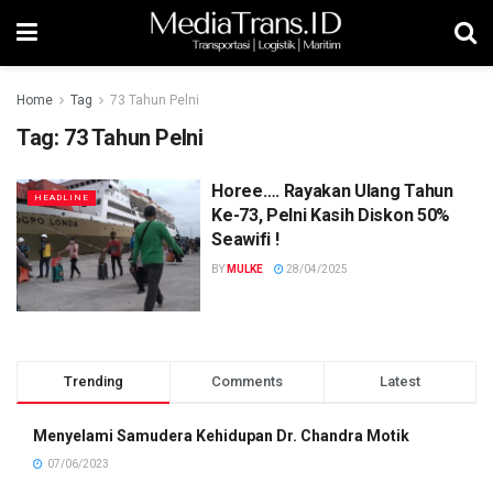
Home
Tag
73 Tahun Pelni
Tag:
73 Tahun Pelni
Horee…. Rayakan Ulang Tahun
HEADLINE
Ke-73, Pelni Kasih Diskon 50%
Seawifi !
BY
MULKE
28/04/2025
Trending
Comments
Latest
Menyelami Samudera Kehidupan Dr. Chandra Motik
07/06/2023