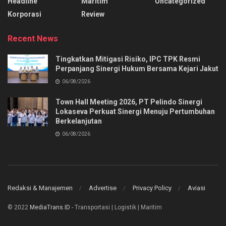
Headline
Maritim
Uncategorized
Korporasi
Review
Recent News
Tingkatkan Mitigasi Risiko, IPC TPK Resmi
Perpanjang Sinergi Hukum Bersama Kejari Jakut
06/08/2026
Town Hall Meeting 2026, PT Pelindo Sinergi
Lokaseva Perkuat Sinergi Menuju Pertumbuhan
Berkelanjutan
06/08/2026
Redaksi & Manajemen
Advertise
Privacy Policy
Aviasi
© 2022
MediaTrans.ID
- Transportasi | Logistik | Maritim