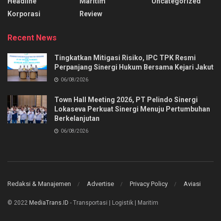
Headline
Maritim
Uncategorized
Korporasi
Review
Recent News
Tingkatkan Mitigasi Risiko, IPC TPK Resmi
Perpanjang Sinergi Hukum Bersama Kejari Jakut
06/08/2026
Town Hall Meeting 2026, PT Pelindo Sinergi
Lokaseva Perkuat Sinergi Menuju Pertumbuhan
Berkelanjutan
06/08/2026
Redaksi & Manajemen
Advertise
Privacy Policy
Aviasi
© 2022
MediaTrans.ID
- Transportasi | Logistik | Maritim