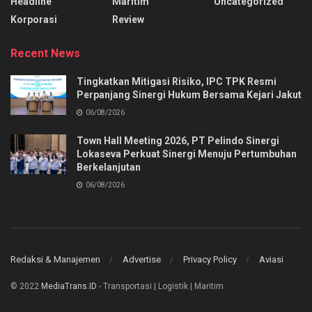
Headline
Maritim
Uncategorized
Korporasi
Review
Recent News
Tingkatkan Mitigasi Risiko, IPC TPK Resmi
Perpanjang Sinergi Hukum Bersama Kejari Jakut
06/08/2026
Town Hall Meeting 2026, PT Pelindo Sinergi
Lokaseva Perkuat Sinergi Menuju Pertumbuhan
Berkelanjutan
06/08/2026
Redaksi & Manajemen
Advertise
Privacy Policy
Aviasi
© 2022
MediaTrans.ID
- Transportasi | Logistik | Maritim