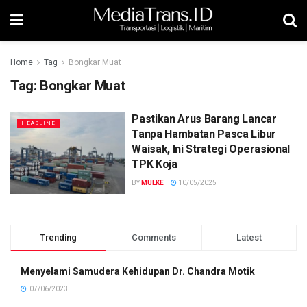
Home
Tag
Bongkar Muat
Tag:
Bongkar Muat
Pastikan Arus Barang Lancar
HEADLINE
Tanpa Hambatan Pasca Libur
Waisak, Ini Strategi Operasional
TPK Koja
BY
MULKE
10/05/2025
Trending
Comments
Latest
Menyelami Samudera Kehidupan Dr. Chandra Motik
07/06/2023