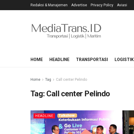
Redaksi & Manajemen
Advertise
Privacy Policy
Aviasi
HOME
HEADLINE
TRANSPORTASI
LOGISTIK
Home
Tag
Call center Pelindo
Tag:
Call center Pelindo
HEADLINE