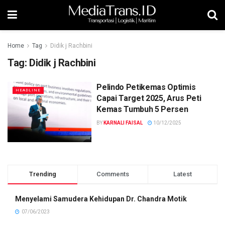
Home
Tag
Didik j Rachbini
Tag:
Didik j Rachbini
Pelindo Petikemas Optimis
HEADLINE
Capai Target 2025, Arus Peti
Kemas Tumbuh 5 Persen
BY
KARNALI FAISAL
10/12/2025
Trending
Comments
Latest
Menyelami Samudera Kehidupan Dr. Chandra Motik
07/06/2023