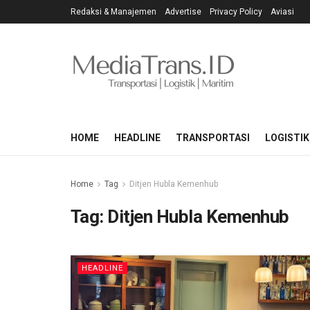
Redaksi & Manajemen
Advertise
Privacy Policy
Aviasi
HOME
HEADLINE
TRANSPORTASI
LOGISTIK
Home
Tag
Ditjen Hubla Kemenhub
Tag:
Ditjen Hubla Kemenhub
HEADLINE