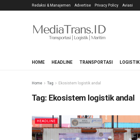
Redaksi & Manajemen
Advertise
Privacy Policy
Aviasi
HOME
HEADLINE
TRANSPORTASI
LOGISTIK
Home
Tag
Ekosistem logistik andal
Tag:
Ekosistem logistik andal
HEADLINE