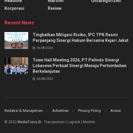
Headline
Maritim
Uncategorized
Korporasi
Review
Recent News
Tingkatkan Mitigasi Risiko, IPC TPK Resmi
Perpanjang Sinergi Hukum Bersama Kejari Jakut
06/08/2026
Town Hall Meeting 2026, PT Pelindo Sinergi
Lokaseva Perkuat Sinergi Menuju Pertumbuhan
Berkelanjutan
06/08/2026
Redaksi & Manajemen
Advertise
Privacy Policy
Aviasi
© 2022
MediaTrans.ID
- Transportasi | Logistik | Maritim