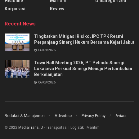
Headline
Maritim
Uncategorized
Korporasi
Review
Recent News
Tingkatkan Mitigasi Risiko, IPC TPK Resmi
Perpanjang Sinergi Hukum Bersama Kejari Jakut
06/08/2026
Town Hall Meeting 2026, PT Pelindo Sinergi
Lokaseva Perkuat Sinergi Menuju Pertumbuhan
Berkelanjutan
06/08/2026
Redaksi & Manajemen
Advertise
Privacy Policy
Aviasi
© 2022
MediaTrans.ID
- Transportasi | Logistik | Maritim