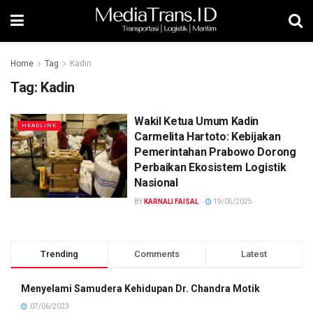
Home
Tag
Kadin
Tag:
Kadin
Wakil Ketua Umum Kadin
HEADLINE
Carmelita Hartoto: Kebijakan
Pemerintahan Prabowo Dorong
Perbaikan Ekosistem Logistik
Nasional
BY
KARNALI FAISAL
19/05/2025
Trending
Comments
Latest
Menyelami Samudera Kehidupan Dr. Chandra Motik
07/06/2023