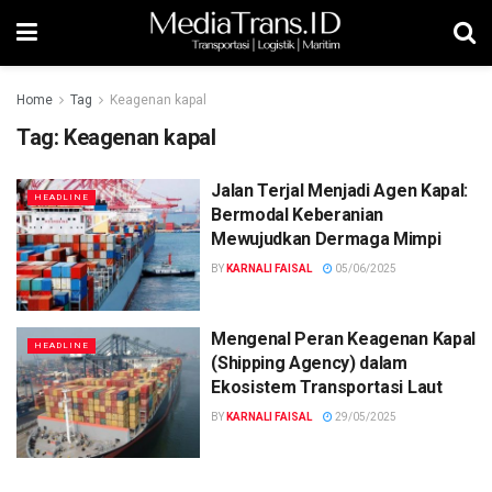
Home
Tag
Keagenan kapal
Tag:
Keagenan kapal
Jalan Terjal Menjadi Agen Kapal:
HEADLINE
Bermodal Keberanian
Mewujudkan Dermaga Mimpi
BY
KARNALI FAISAL
05/06/2025
Mengenal Peran Keagenan Kapal
HEADLINE
(Shipping Agency) dalam
Ekosistem Transportasi Laut
BY
KARNALI FAISAL
29/05/2025