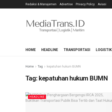
Redaksi & Manajemen
Advertise
Privacy Policy
Aviasi
HOME
HEADLINE
TRANSPORTASI
LOGISTIK
Home
Tag
kepatuhan hukum BUMN
Tag:
kepatuhan hukum BUMN
HEADLINE