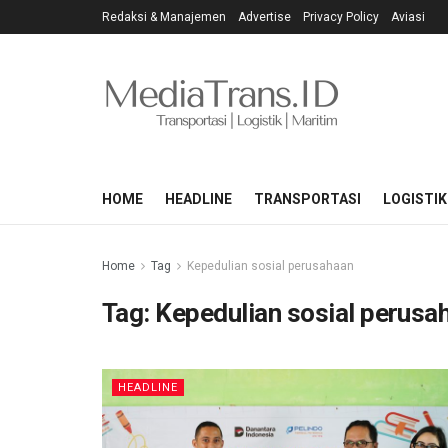
Redaksi & Manajemen
Advertise
Privacy Policy
Aviasi
HOME
HEADLINE
TRANSPORTASI
LOGISTIK
Home
Tag
Kepedulian sosial perusahaan
Tag:
Kepedulian sosial perusa
HEADLINE