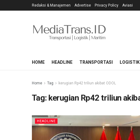
Redaksi & Manajemen
Advertise
Privacy Policy
Aviasi
HOME
HEADLINE
TRANSPORTASI
LOGISTIK
Home
Tag
kerugian Rp42 triliun akibat ODOL
Tag:
kerugian Rp42 triliun aki
HEADLINE