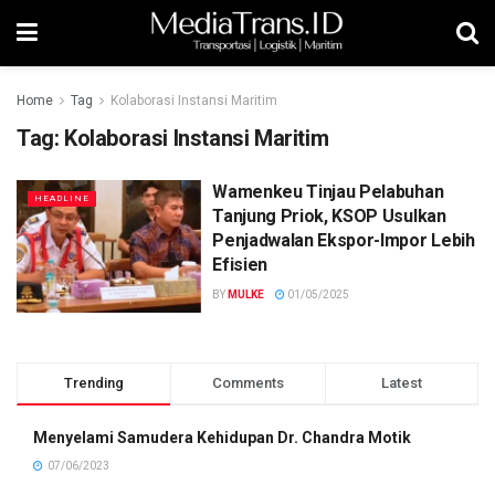
Home
Tag
Kolaborasi Instansi Maritim
Tag:
Kolaborasi Instansi Maritim
Wamenkeu Tinjau Pelabuhan
HEADLINE
Tanjung Priok, KSOP Usulkan
Penjadwalan Ekspor-Impor Lebih
Efisien
BY
MULKE
01/05/2025
Trending
Comments
Latest
Menyelami Samudera Kehidupan Dr. Chandra Motik
07/06/2023