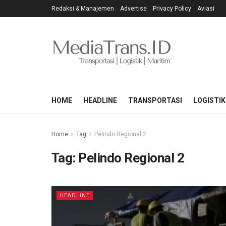
Redaksi & Manajemen
Advertise
Privacy Policy
Aviasi
HOME
HEADLINE
TRANSPORTASI
LOGISTIK
Home
Tag
Pelindo Regional 2
Tag:
Pelindo Regional 2
HEADLINE