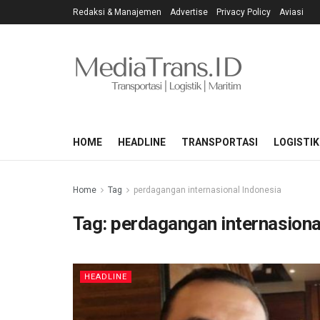
Redaksi & Manajemen
Advertise
Privacy Policy
Aviasi
HOME
HEADLINE
TRANSPORTASI
LOGISTIK
Home
Tag
perdagangan internasional Indonesia
Tag:
perdagangan internasiona
HEADLINE