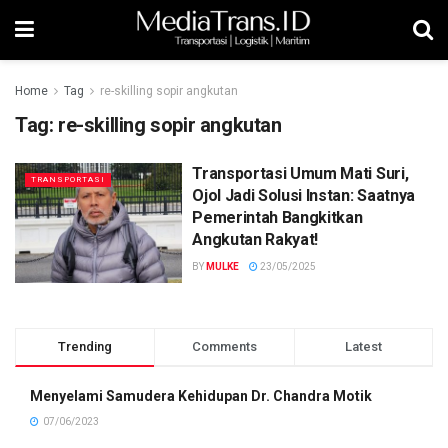
Home
Tag
re-skilling sopir angkutan
Tag:
re-skilling sopir angkutan
Transportasi Umum Mati Suri,
TRANSPORTASI
Ojol Jadi Solusi Instan: Saatnya
Pemerintah Bangkitkan
Angkutan Rakyat!
BY
MULKE
23/05/2025
Trending
Comments
Latest
Menyelami Samudera Kehidupan Dr. Chandra Motik
07/06/2023