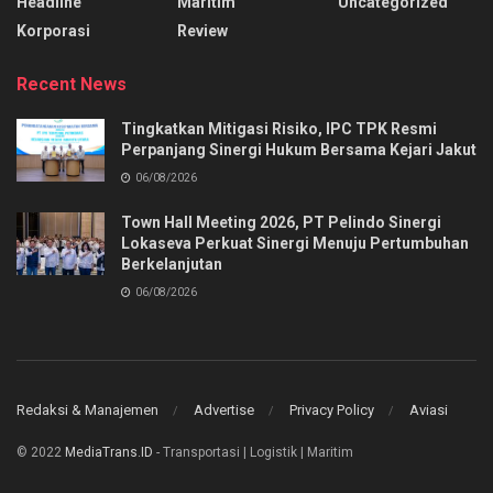
Headline
Maritim
Uncategorized
Korporasi
Review
Recent News
Tingkatkan Mitigasi Risiko, IPC TPK Resmi
Perpanjang Sinergi Hukum Bersama Kejari Jakut
06/08/2026
Town Hall Meeting 2026, PT Pelindo Sinergi
Lokaseva Perkuat Sinergi Menuju Pertumbuhan
Berkelanjutan
06/08/2026
Redaksi & Manajemen
Advertise
Privacy Policy
Aviasi
© 2022
MediaTrans.ID
- Transportasi | Logistik | Maritim