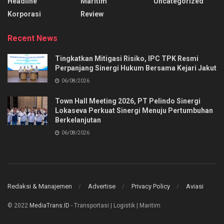
Headline
Maritim
Uncategorized
Korporasi
Review
Recent News
Tingkatkan Mitigasi Risiko, IPC TPK Resmi
Perpanjang Sinergi Hukum Bersama Kejari Jakut
06/08/2026
Town Hall Meeting 2026, PT Pelindo Sinergi
Lokaseva Perkuat Sinergi Menuju Pertumbuhan
Berkelanjutan
06/08/2026
Redaksi & Manajemen
Advertise
Privacy Policy
Aviasi
© 2022
MediaTrans.ID
- Transportasi | Logistik | Maritim