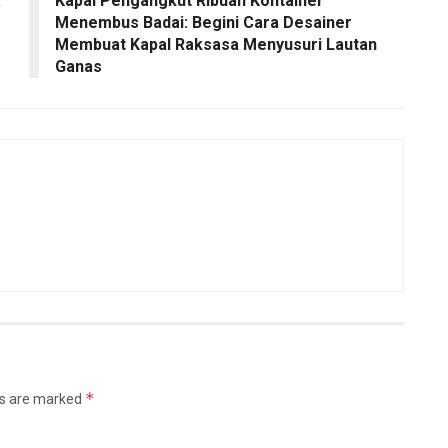
a
Kapal Pengangkut Ribuan Kontainer
Menembus Badai: Begini Cara Desainer
Membuat Kapal Raksasa Menyusuri Lautan
Ganas
*
ds are marked