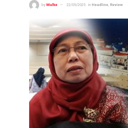
by
Mulke
22/05/2025
in
Headline
,
Review