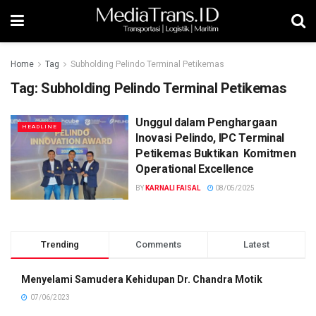
Home
Tag
Subholding Pelindo Terminal Petikemas
Tag:
Subholding Pelindo Terminal Petikemas
Unggul dalam Penghargaan
HEADLINE
Inovasi Pelindo, IPC Terminal
Petikemas Buktikan Komitmen
Operational Excellence
BY
KARNALI FAISAL
08/05/2025
Trending
Comments
Latest
Menyelami Samudera Kehidupan Dr. Chandra Motik
07/06/2023