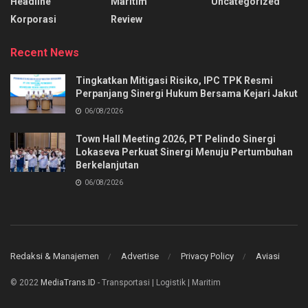
Headline
Maritim
Uncategorized
Korporasi
Review
Recent News
Tingkatkan Mitigasi Risiko, IPC TPK Resmi
Perpanjang Sinergi Hukum Bersama Kejari Jakut
06/08/2026
Town Hall Meeting 2026, PT Pelindo Sinergi
Lokaseva Perkuat Sinergi Menuju Pertumbuhan
Berkelanjutan
06/08/2026
Redaksi & Manajemen
Advertise
Privacy Policy
Aviasi
© 2022
MediaTrans.ID
- Transportasi | Logistik | Maritim