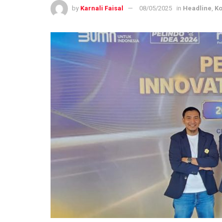
by
Karnali Faisal
08/05/2025
in
Headline
,
Ko