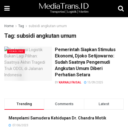
Home
Tag
subsidi angkutan umum
Tag:
subsidi angkutan umum
Pemerintah Siapkan Stimulus
HEADLINE
Ekonomi, Djoko Setijowarno:
Sudah Saatnya Pengemudi
Angkutan Umum Diberi
Perhatian Setara
BY
KARNALI FAISAL
15/09/2025
Trending
Comments
Latest
Menyelami Samudera Kehidupan Dr. Chandra Motik
07/06/2023