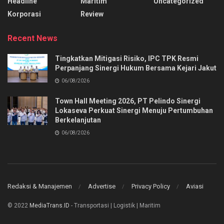
Headline
Maritim
Uncategorized
Korporasi
Review
Recent News
Tingkatkan Mitigasi Risiko, IPC TPK Resmi
Perpanjang Sinergi Hukum Bersama Kejari Jakut
06/08/2026
Town Hall Meeting 2026, PT Pelindo Sinergi
Lokaseva Perkuat Sinergi Menuju Pertumbuhan
Berkelanjutan
06/08/2026
Redaksi & Manajemen
Advertise
Privacy Policy
Aviasi
© 2022
MediaTrans.ID
- Transportasi | Logistik | Maritim