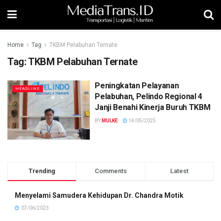
Home
Tag
TKBM Pelabuhan Ternate
Tag:
TKBM Pelabuhan Ternate
Peningkatan Pelayanan
HEADLINE
Pelabuhan, Pelindo Regional 4
Janji Benahi Kinerja Buruh TKBM
BY
MULKE
14/05/2025
Trending
Comments
Latest
Menyelami Samudera Kehidupan Dr. Chandra Motik
07/06/2023