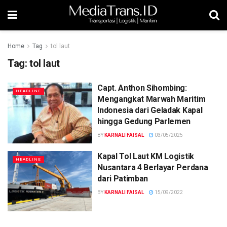
Home
Tag
tol laut
Tag:
tol laut
Capt. Anthon Sihombing:
HEADLINE
Mengangkat Marwah Maritim
Indonesia dari Geladak Kapal
hingga Gedung Parlemen
BY
KARNALI FAISAL
03/05/2025
Kapal Tol Laut KM Logistik
HEADLINE
Nusantara 4 Berlayar Perdana
dari Patimban
BY
KARNALI FAISAL
15/09/2022