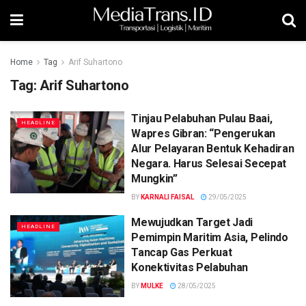
Home
Tag
Arif Suhartono
Tag:
Arif Suhartono
Tinjau Pelabuhan Pulau Baai,
HEADLINE
Wapres Gibran: “Pengerukan
Alur Pelayaran Bentuk Kehadiran
Negara. Harus Selesai Secepat
Mungkin”
BY
KARNALI FAISAL
29/05/2025
Mewujudkan Target Jadi
HEADLINE
Pemimpin Maritim Asia, Pelindo
Tancap Gas Perkuat
Konektivitas Pelabuhan
BY
MULKE
28/05/2025